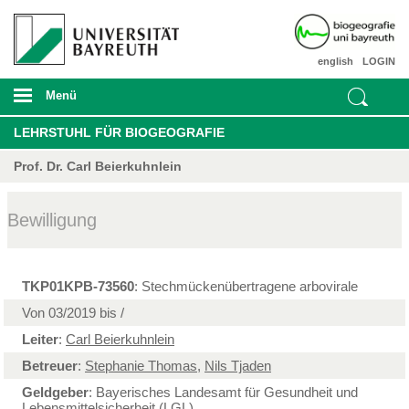
english
LOGIN
Menü
LEHRSTUHL FÜR BIOGEOGRAFIE
Prof. Dr. Carl Beierkuhnlein
Bewilligung
TKP01KPB-73560
: Stechmückenübertragene arbovirale
Von 03/2019 bis /
Leiter
:
Carl Beierkuhnlein
Betreuer
:
Stephanie Thomas
,
Nils Tjaden
Geldgeber
: Bayerisches Landesamt für Gesundheit und
Lebensmittelsicherheit (LGL)