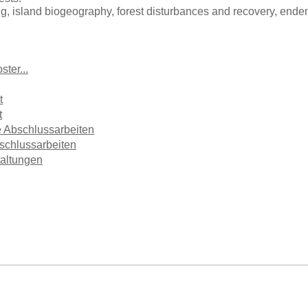
, island biogeography, forest disturbances and recovery, end
ster...
t
t
 Abschlussarbeiten
schlussarbeiten
taltungen