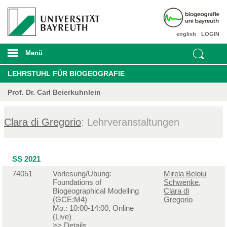
english
LOGIN
Menü
LEHRSTUHL FÜR BIOGEOGRAFIE
Prof. Dr. Carl Beierkuhnlein
Clara di Gregorio
: Lehrveranstaltungen
SS 2021
74051
Vorlesung/Übung:
Mirela Beloiu
Foundations of
Schwenke
,
Biogeographical Modelling
Clara di
(GCE:M4)
Gregorio
Mo.: 10:00-14:00, Online
(Live)
>>
Details