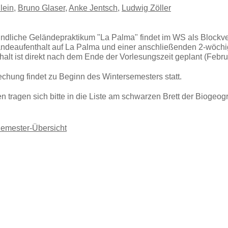
lein
,
Bruno Glaser
,
Anke Jentsch
,
Ludwig Zöller
ndliche Geländepraktikum "La Palma" findet im WS als Blockver
ndeaufenthalt auf La Palma und einer anschließenden 2-wöchi
alt ist direkt nach dem Ende der Vorlesungszeit geplant (Febru
chung findet zu Beginn des Wintersemesters statt.
n tragen sich bitte in die Liste am schwarzen Brett der Biogeogr
Semester-Übersicht